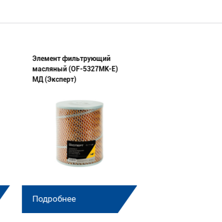
Элемент фильтрующий
Элемент фильтру
масляный (OF-5327МК-E)
масляный (OF-236
МД (Эксперт)
1012027(23)-E) МД
(Эксперт)
Подробнее
Подробнее