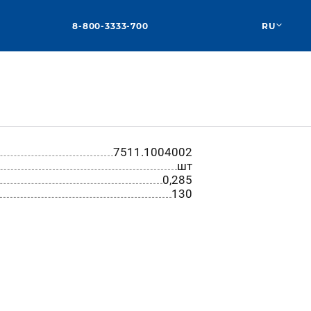
8-800-3333-700
RU
7511.1004002
шт
0,285
130