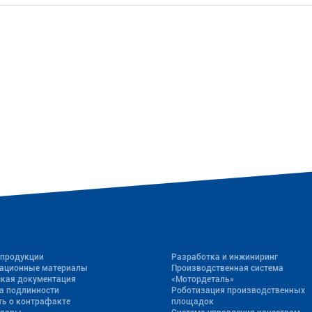
 продукции
Разработка и инжиниринг
ационные материалы
Производственная система
ская документация
«Mотордеталь»
а подлинности
Роботизация производственных
ь о контрафакте
площадок