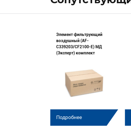
511.1002021-10 (в
Элемент фильтрующий
Д
воздушный (AF-
C339203/CF2100-E) МД
(Эксперт) комплект
нее
Подробнее