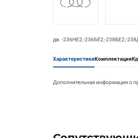
дв. -236НЕ2,-236БЕ2,-238БЕ2,-238Д
Характеристики
Комплектация
К
Дополнительная информация о п
Сопутствующи