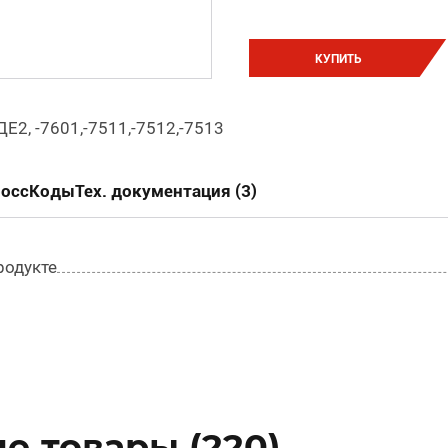
КУПИТЬ
Е2, -7601,-7511,-7512,-7513
россКоды
Тех. документация (3)
родукте
е товары (220)