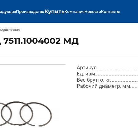
Купить
одукция
Производство
Компания
Новости
Контакты
поршневые
 7511.1004002 МД
Артикул
Ед. изм.
Вес брутто, кг
Рабочий диаметр, мм