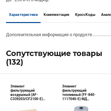
Характеристики
Комплектация
КроссКоды
Анал
Дополнительная информация о продукте
Сопутствующие товары
(132)
Элемент
Элемент
фильтрующий
фильтрующий
воздушный (AF-
топливный (FF-840-
C339203/CF2100-E)
1117040-E) МД
МД (Эксперт)
(Эксперт)
комплект