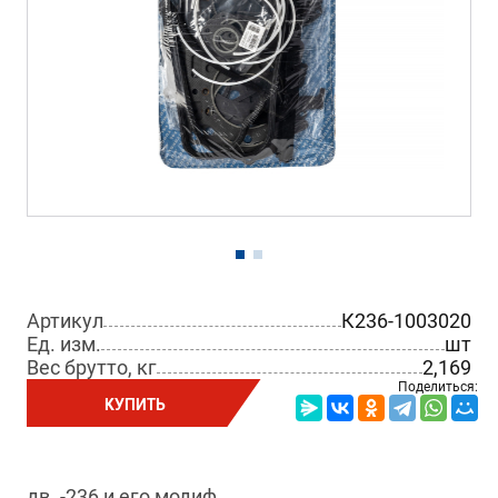
Артикул
К236-1003020
Ед. изм.
шт
Вес брутто, кг
2,169
Поделиться:
КУПИТЬ
дв. -236 и его модиф.