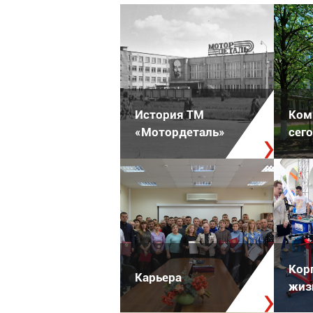
История ТМ
Ком
«Мотордеталь»
сег
Кор
Карьера
жиз