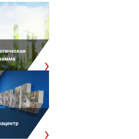
огическая
рамма
ацентр