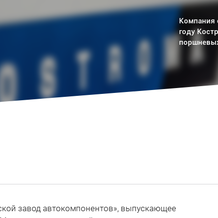
Компания с
Компания с
Компания с
году Костр
году Костр
году Костр
поршневых
поршневых
поршневых
ской завод автокомпонентов», выпускающее