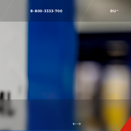
8-800-3333-700
RU