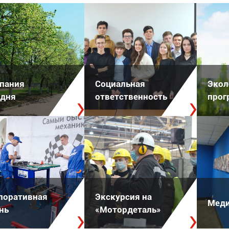
пания
Социальная
Экол
одня
ответственность
прог
поративная
Экскурсия на
Меди
нь
«Мотордеталь»