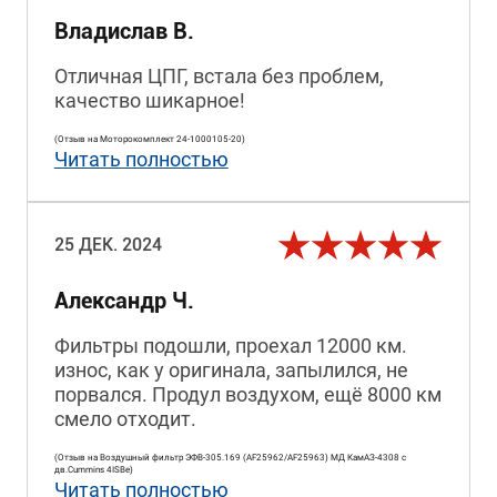
Владислав В.
Отличная ЦПГ, встала без проблем,
качество шикарное!
(Отзыв на Моторокомплект 24-1000105-20)
Читать полностью
25 ДЕК. 2024
Александр Ч.
Фильтры подошли, проехал 12000 км.
износ, как у оригинала, запылился, не
порвался. Продул воздухом, ещё 8000 км
смело отходит.
(Отзыв на Воздушный фильтр ЭФВ-305.169 (AF25962/AF25963) МД КамАЗ-4308 с
дв.Cummins 4ISBe)
Читать полностью