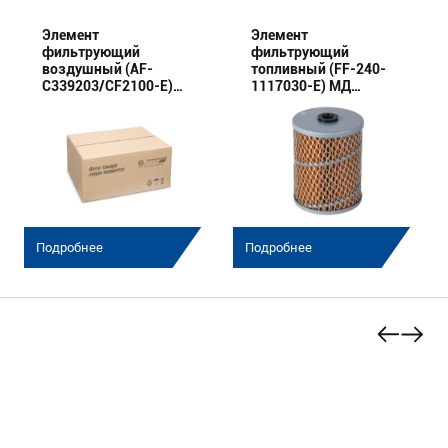
Элемент
Элемент
фильтрующий
фильтрующий
воздушный (AF-
топливный (FF-240-
C339203/CF2100-E)
1117030-E) МД
МД (Эксперт)
(Эксперт)
комплект
Подробнее
Подробнее