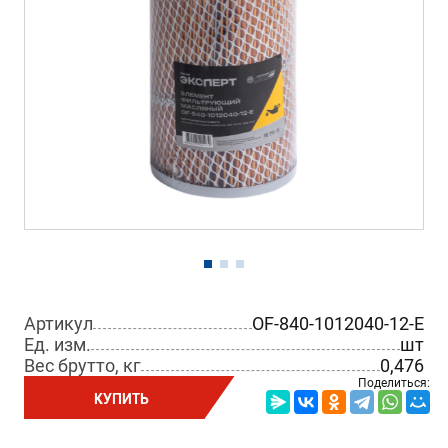
Артикул
OF-840-1012040-12-E
Ед. изм.
шт
Вес брутто, кг
0,476
Поделиться:
КУПИТЬ