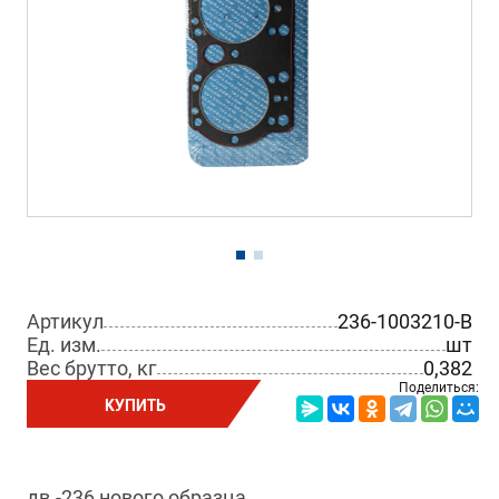
Артикул
236-1003210-В
Ед. изм.
шт
Вес брутто, кг
0,382
Поделиться:
КУПИТЬ
дв.-236 нового образца