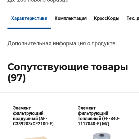
Характеристики
Комплектация
КроссКоды
Тех. 
Дополнительная информация о продукте
Сопутствующие товары
(97)
Элемент
Элемент
фильтрующий
фильтрующий
воздушный (AF-
топливный (FF-840-
C339203/CF2100-E)
1117040-E) МД
МД (Эксперт)
(Эксперт)
комплект