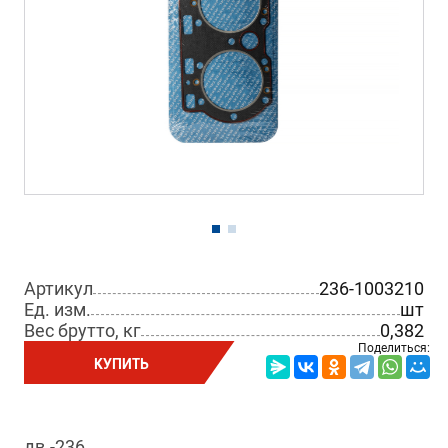
Артикул
236-1003210
Ед. изм.
шт
Вес брутто, кг
0,382
Поделиться:
КУПИТЬ
дв.-236