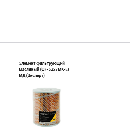
Элемент фильтрующий
Элемент фильтру
масляный (OF-5327МК-E)
масляный (OF-236
МД (Эксперт)
1012027(23)-E) МД
(Эксперт)