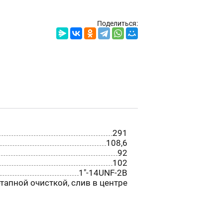
Поделиться:
291
108,6
92
102
1"-14UNF-2B
тапной очисткой, слив в центре