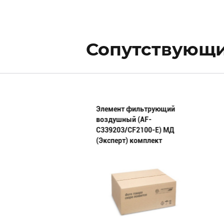
Сопутствующи
мплект 236-
Элемент фильтрующий
В-90 МД (Эксперт)
воздушный (AF-
C339203/CF2100-E) МД
(Эксперт) комплект