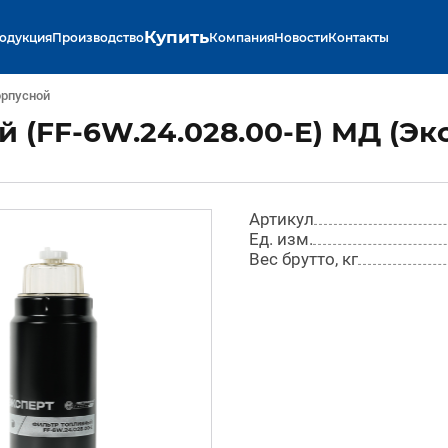
Купить
одукция
Производство
Компания
Новости
Контакты
рпусной
 (FF-6W.24.028.00-E) МД (Эк
Артикул
Ед. изм.
Вес брутто, кг