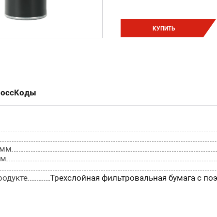
КУПИТЬ
россКоды
 мм
мм
родукте
Трехслойная фильтровальная бумага с поэ