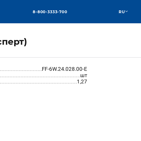
8-800-3333-700
RU
сперт)
FF-6W.24.028.00-E
шт
1,27