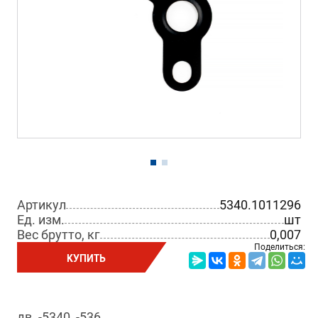
Артикул
5340.1011296
Ед. изм.
шт
Вес брутто, кг
0,007
Поделиться:
КУПИТЬ
дв. -5340, -536