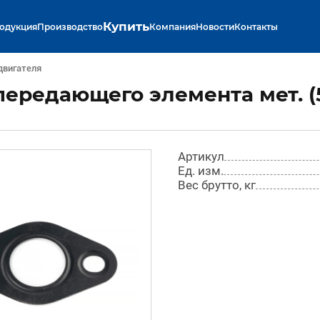
Купить
одукция
Производство
Компания
Новости
Контакты
двигателя
ередающего элемента мет. (
Артикул
Ед. изм.
Вес брутто, кг