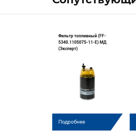
 сборе 44 02 18 02
Фильтр топливный (FF-
5340.1105075-11-E) МД
(Эксперт)
нее
Подробнее