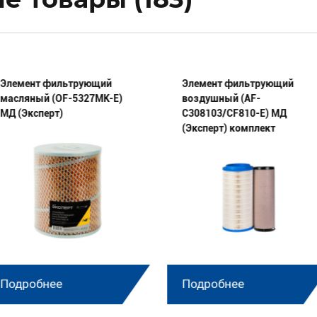
Элемент фильтрующий
Элемент фильтрующий
масляный (OF-5327МК-E)
воздушный (AF-
МД (Эксперт)
C308103/CF810-E) МД
(Эксперт) комплект
Подробнее
Подробнее