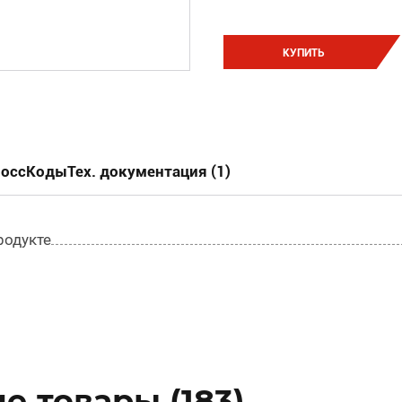
КУПИТЬ
россКоды
Тех. документация (1)
родукте
 товары (183)