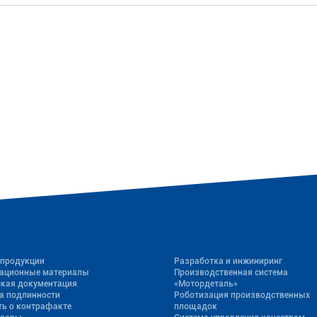
 продукции
Разработка и инжиниринг
ационные материалы
Производственная система
ская документация
«Mотордеталь»
а подлинности
Роботизация производственных
ь о контрафакте
площадок