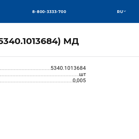
8-800-3333-700
RU
5340.1013684) МД
5340.1013684
шт
0,005