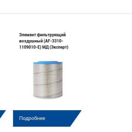
Элемент фильтрующий
Элемент фильтру
воздушный (AF-3310-
воздушный (AF-01
1109010-E) МД (Эксперт)
1109080/019-1109
МД (Эксперт) ком
Подробнее
Подробнее