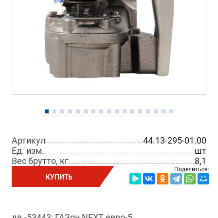
Артикул
44.13-295-01.00
Ед. изм.
шт
Вес брутто, кг
8,1
Поделиться:
КУПИТЬ
дв.-53443; ГАЗон NEXT евро-5