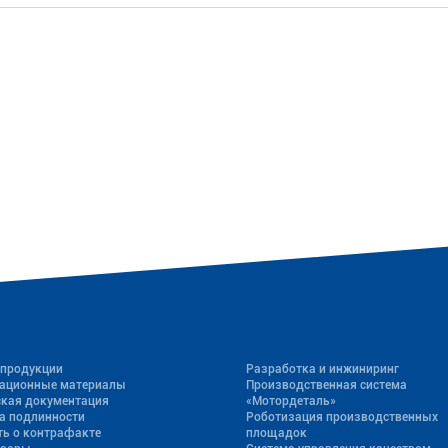
 продукции
Разработка и инжиниринг
ационные материалы
Производственная система
ская документация
«Mотордеталь»
а подлинности
Роботизация производственных
ь о контрафакте
площадок