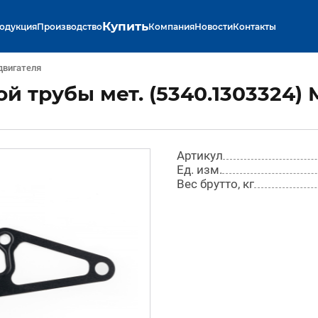
Купить
одукция
Производство
Компания
Новости
Контакты
двигателя
й трубы мет. (5340.1303324)
Артикул
Ед. изм.
Вес брутто, кг