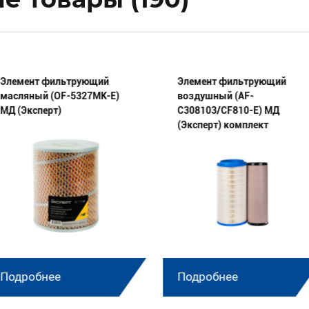
Элемент фильтрующий
Элемент фильтрующий
масляный (OF-5327МК-E)
воздушный (AF-
МД (Эксперт)
C308103/CF810-E) МД
(Эксперт) комплект
Подробнее
Подробнее