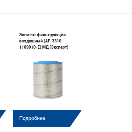
Элемент фильтрующий
Элемент фильтру
воздушный (AF-3310-
воздушный (AF-01
1109010-E) МД (Эксперт)
1109080/019-1109
МД (Эксперт) ком
Подробнее
Подробнее