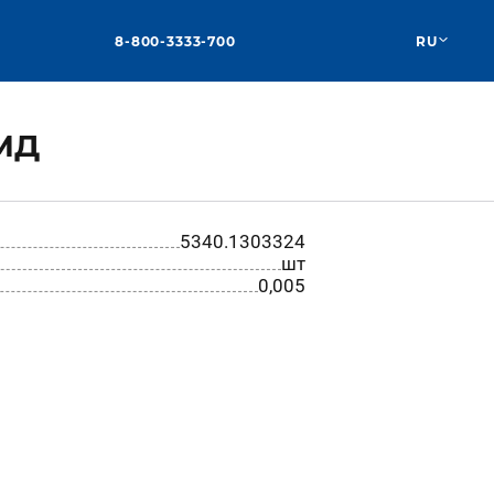
8-800-3333-700
RU
 МД
5340.1303324
шт
0,005