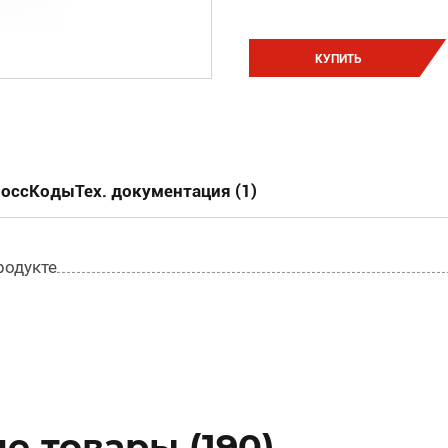
КУПИТЬ
россКоды
Тех. документация (1)
родукте
 товары (190)