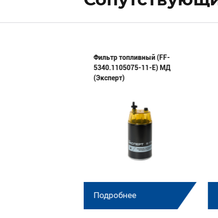
 сборе 44 02 18 02
Фильтр топливный (FF-
5340.1105075-11-E) МД
(Эксперт)
нее
Подробнее