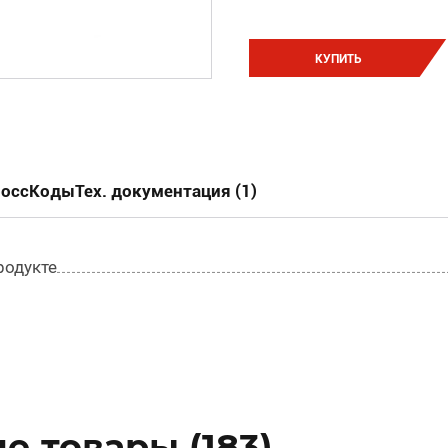
КУПИТЬ
россКоды
Тех. документация (1)
родукте
 товары (183)