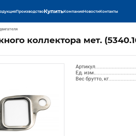
Купить
одукция
Производство
Компания
Новости
Контакты
двигателя
ного коллектора мет. (5340.
Артикул
Ед. изм.
Вес брутто, кг