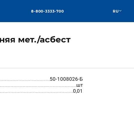
8-800-3333-700
RU
яя мет./асбест
50-1008026-Б
шт
0,01