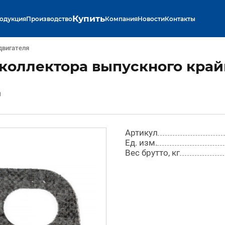
Купить
одукция
Производство
Компания
Новости
Контакты
двигателя
коллектора выпускного крайн
Д
Артикул
Ед. изм.
Вес брутто, кг