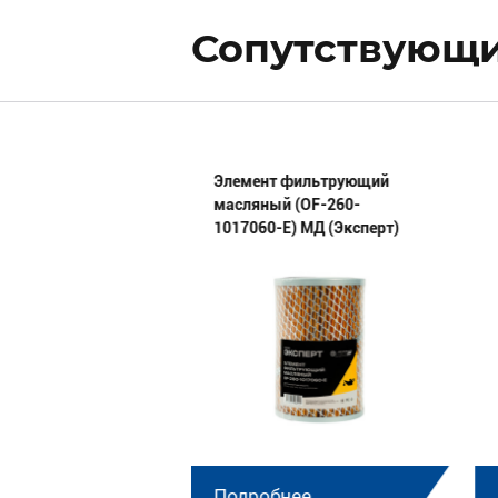
Сопутствующие
 сборе 44 02 18 02
Элемент фильтрующий
масляный (OF-260-
1017060-E) МД (Эксперт)
нее
Подробнее