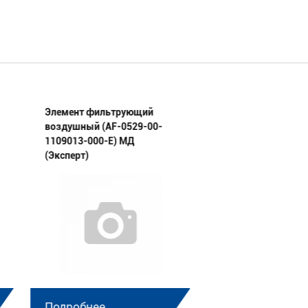
Элемент фильтрующий
Элемент фильтру
воздушный (AF-0529-00-
воздушный (AF-33
1109013-000-E) МД
1109010-E) МД (Эк
(Эксперт)
Подробнее
Подробнее