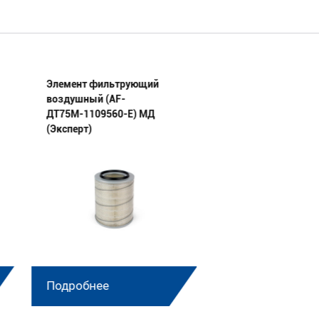
Элемент фильтрующий
Фильтр топливный
воздушный (AF-
1117010-E) МД (Эк
ДТ75М-1109560-E) МД
(Эксперт)
Подробнее
Подробнее