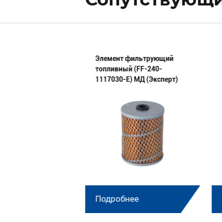
0-1002021 (Ф) (в
Элемент фильтрующий
Д
топливный (FF-240-
1117030-E) МД (Эксперт)
нее
Подробнее