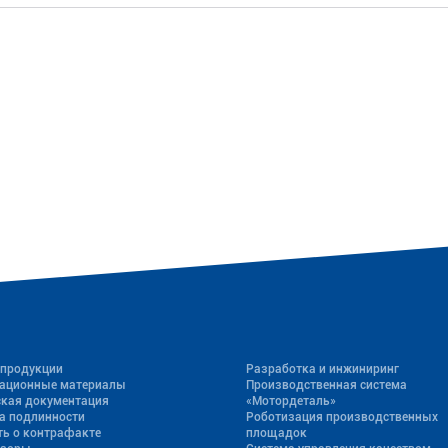
 продукции
Разработка и инжиниринг
ационные материалы
Производственная система
ская документация
«Mотордеталь»
а подлинности
Роботизация производственных
ь о контрафакте
площадок