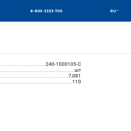
8-800-3333-700
RU
240-1000105-С
шт
7,081
110