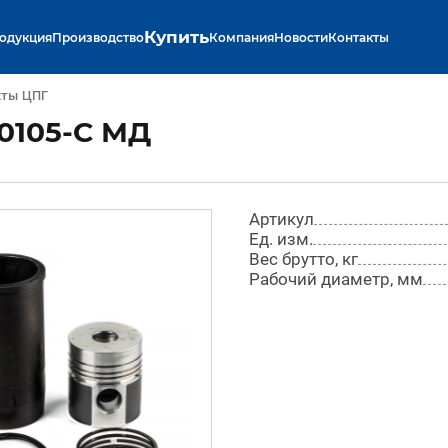
Купить
одукция
Производство
Компания
Новости
Контакты
кты ЦПГ
0105-С МД
Артикул
Ед. изм.
Вес брутто, кг
Рабочий диаметр, мм