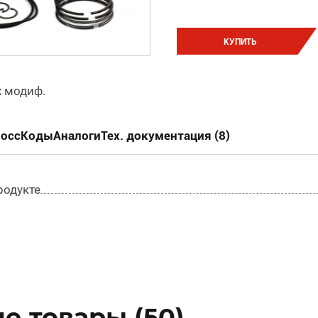
КУПИТЬ
х модиф.
россКоды
Аналоги
Тех. документация (8)
родукте
е товары (50)