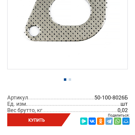
Артикул
50-100-8026Б
Ед. изм.
шт
Вес брутто, кг
0,02
Поделиться:
КУПИТЬ