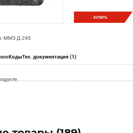
КУПИТЬ
в. ММЗ Д-245
россКоды
Тех. документация (1)
родукте
 товары (189)