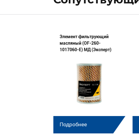
 сборе 44 02 18 02
Элемент фильтрующий
масляный (OF-260-
1017060-E) МД (Эксперт)
нее
Подробнее