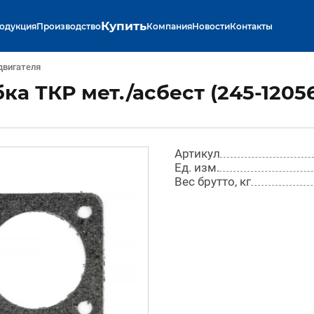
Купить
одукция
Производство
Компания
Новости
Контакты
двигателя
а ТКР мет./асбест (245-1205
Артикул
Ед. изм.
Вес брутто, кг