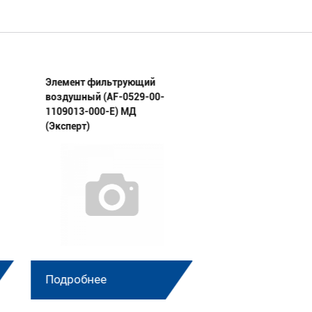
Элемент фильтрующий
Элемент фильтру
воздушный (AF-0529-00-
воздушный (AF-33
1109013-000-E) МД
1109010-E) МД (Эк
(Эксперт)
Подробнее
Подробнее