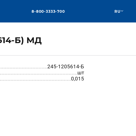
8-800-3333-700
RU
614-Б) МД
245-1205614-Б
шт
0,015