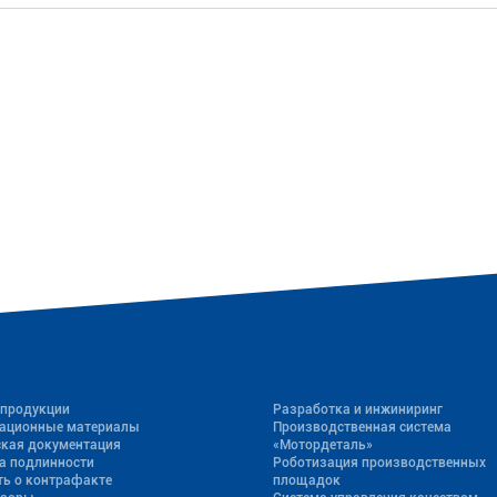
 продукции
Разработка и инжиниринг
ационные материалы
Производственная система
ская документация
«Mотордеталь»
а подлинности
Роботизация производственных
ь о контрафакте
площадок