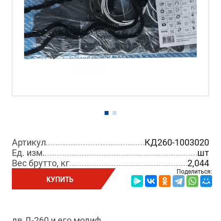
Артикул
КД260-1003020
Ед. изм.
шт
Вес брутто, кг
2,044
Поделиться:
КУПИТЬ
дв.Д-260 и его модиф.