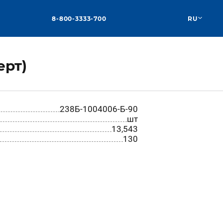
8-800-3333-700
RU
ерт)
238Б-1004006-Б-90
шт
13,543
130