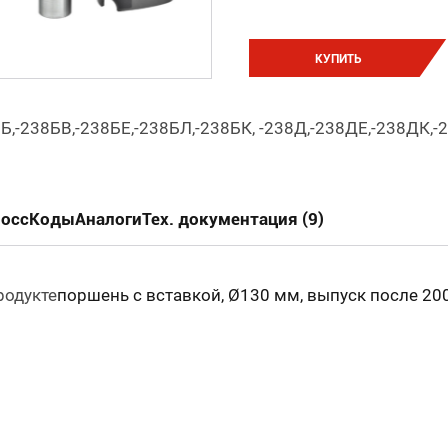
КУПИТЬ
8Б,-238БВ,-238БЕ,-238БЛ,-238БК, -238Д,-238ДЕ,-238ДК,-
россКоды
Аналоги
Тех. документация (9)
родукте
поршень с вставкой, Ø130 мм, выпуск после 20