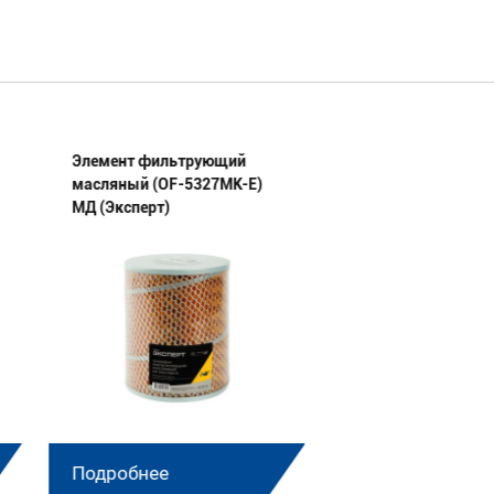
Элемент фильтрующий
Элемент фильтру
масляный (OF-5327МК-E)
масляный (OF-236
МД (Эксперт)
1012027(23)-E) МД
(Эксперт)
Подробнее
Подробнее