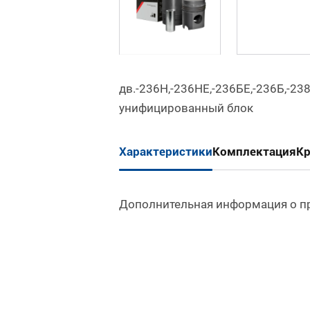
дв.-236Н,-236НЕ,-236БЕ,-236Б,-23
унифицированный блок
Характеристики
Комплектация
К
Дополнительная информация о п