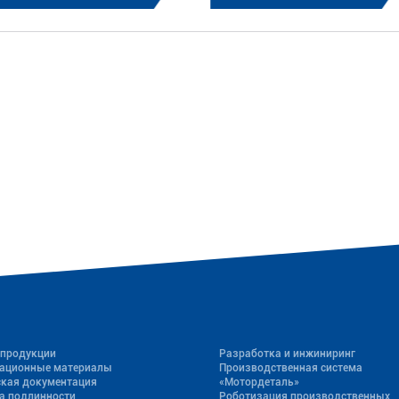
 продукции
Разработка и инжиниринг
ационные материалы
Производственная система
ская документация
«Mотордеталь»
а подлинности
Роботизация производственных