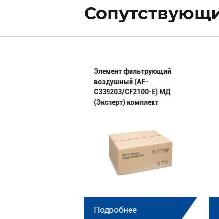
Сопутствующие
 п/колец 236-
Элемент фильтрующий
-А4 МД
воздушный (AF-
C339203/CF2100-E) МД
(Эксперт) комплект
нее
Подробнее