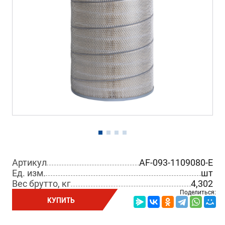
Артикул
AF-093-1109080-E
Ед. изм.
шт
Вес брутто, кг
4,302
Поделиться:
КУПИТЬ