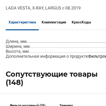
LADA VESTA, X-RAY, LARGUS с 08.2019
Характеристики
Комплектация
КроссКоды
Длина, мм
Ширина, мм
Высота, мм
Дополнительная информация о продукте
Фильтров
Сопутствующие товары
(148)
Фильтр масляный (OF-
Элемент