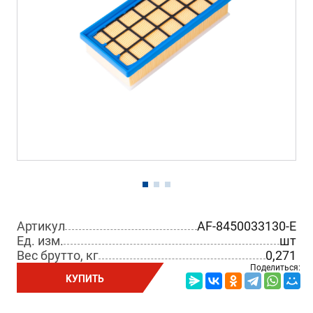
Артикул
AF-8450033130-E
Ед. изм.
шт
Вес брутто, кг
0,271
Поделиться:
КУПИТЬ