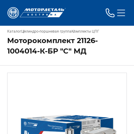
Каталог
Цилиндро-поршневая группа
Комплекты ЦПГ
Моторокомплект 21126-
1004014-К-БР "C" МД