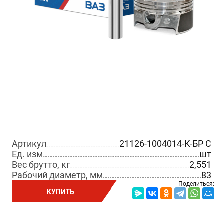
Артикул
21126-1004014-К-БР C
Ед. изм.
шт
Вес брутто, кг
2,551
Рабочий диаметр, мм
83
Поделиться:
КУПИТЬ