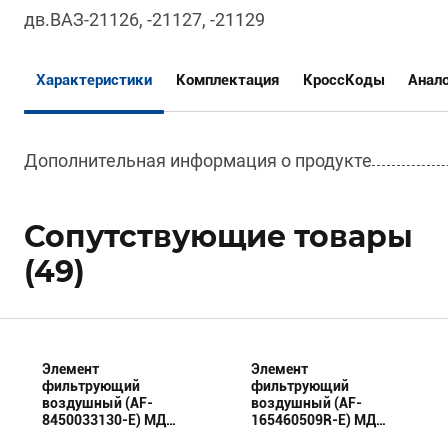
дв.ВАЗ-21126, -21127, -21129
Характеристики
Комплектация
КроссКоды
Анал
Дополнительная информация о продукте
Сопутствующие товары
(49)
Элемент
Элемент
фильтрующий
фильтрующий
воздушный (AF-
воздушный (AF-
8450033130-E) МД
165460509R-E) МД
(Эксперт)
(Эксперт)