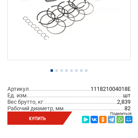
Артикул
111821004018E
Ед. изм.
шт
Вес брутто, кг
2,839
Рабочий диаметр, мм
82
Поделиться:
КУПИТЬ