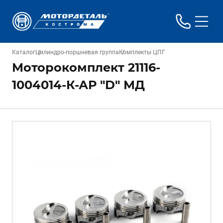
Каталог
Цилиндро-поршневая группа
Комплекты ЦПГ
Моторокомплект 21116-
1004014-К-АР "D" МД