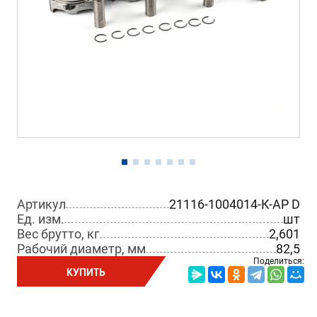
Артикул
21116-1004014-К-АР D
Ед. изм.
шт
Вес брутто, кг
2,601
Рабочий диаметр, мм
82,5
Поделиться:
КУПИТЬ