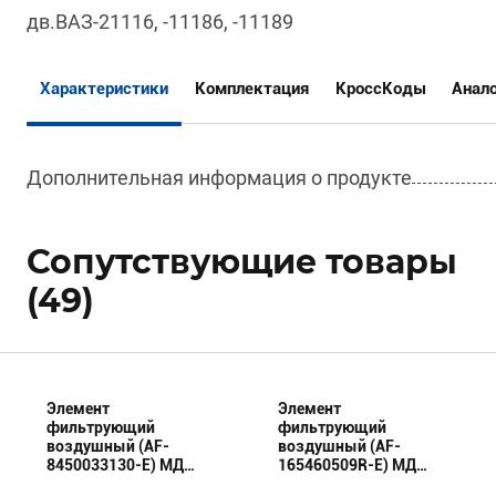
дв.ВАЗ-21116, -11186, -11189
Характеристики
Комплектация
КроссКоды
Анал
Дополнительная информация о продукте
Сопутствующие товары
(49)
Элемент
Элемент
фильтрующий
фильтрующий
воздушный (AF-
воздушный (AF-
8450033130-E) МД
165460509R-E) МД
(Эксперт)
(Эксперт)