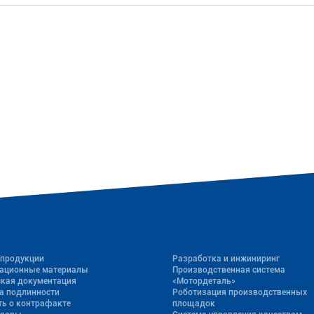
 продукции
Разработка и инжиниринг
ационные материалы
Производственная система
ская документация
«Mотордеталь»
а подлинности
Роботизация производственных
ь о контрафакте
площадок