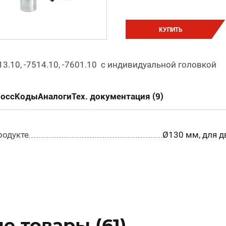
КУПИТЬ
513.10, -7514.10, -7601.10 с индивидуальной головкой
россКоды
Аналоги
Тех. документация (9)
родукте
Ø130 мм, для д
 товары (61)