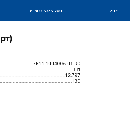
8-800-3333-700
RU
рт)
7511.1004006-01-90
шт
12,797
130