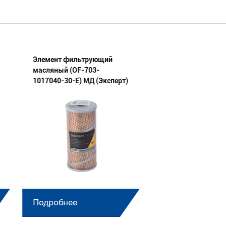
Элемент фильтрующий
Элемент фильтру
масляный (OF-703-
воздушный (AF-
1017040-30-E) МД (Эксперт)
P788963/P788964-
(Эксперт) комплек
Подробнее
Подробнее