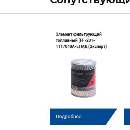
 п/колец
Элемент фильтрующий
4002 МД
топливный (FF-201-
1117040А-E) МД (Эксперт)
нее
Подробнее