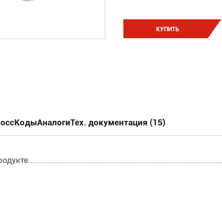
КУПИТЬ
0, -7401-5,
россКоды
Аналоги
Тех. документация (15)
родукте