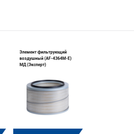
Элемент фильтрующий
Элемент фильтру
воздушный (AF-4364M-E)
воздушный (AF-74
МД (Эксперт)
1109560-E) МД (Эк