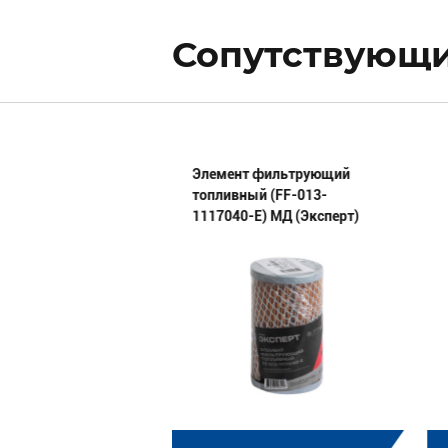
Сопутствующи
 расш. бачка
Элемент фильтрующий
=12) силикон
топливный (FF-013-
5-1311067-01) МД
1117040-E) МД (Эксперт)