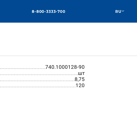
8-800-3333-700
RU
740.1000128-90
шт
8,75
120