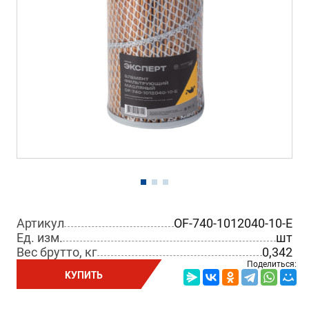
Артикул
OF-740-1012040-10-E
Ед. изм.
шт
Вес брутто, кг
0,342
Поделиться:
КУПИТЬ