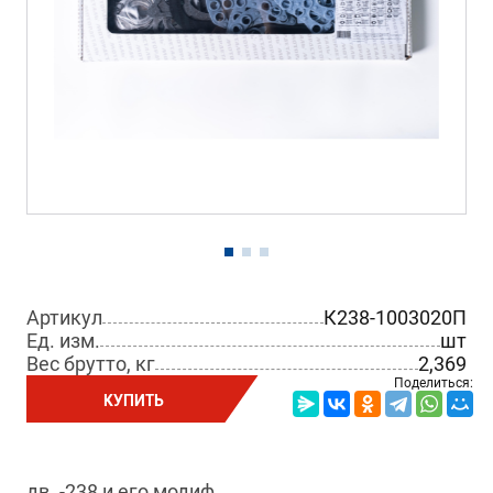
Артикул
К238-1003020П
Ед. изм.
шт
Вес брутто, кг
2,369
Поделиться:
КУПИТЬ
дв. -238 и его модиф.