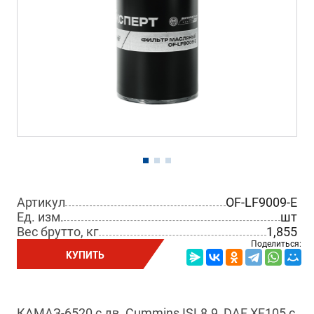
Артикул
OF-LF9009-E
Ед. изм.
шт
Вес брутто, кг
1,855
Поделиться:
КУПИТЬ
КАМАЗ-6520 с дв. Cummins ISL8.9, DAF XF105 с