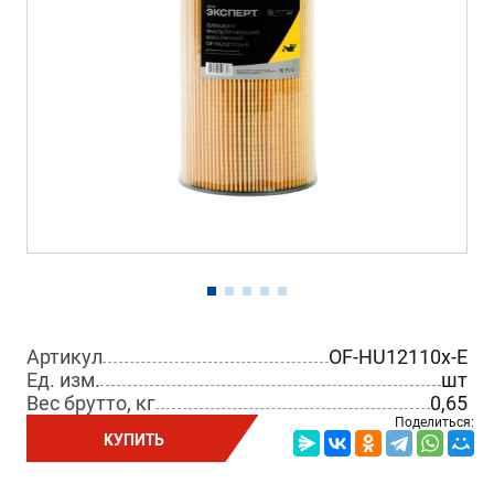
Артикул
OF-HU12110x-E
Ед. изм.
шт
Вес брутто, кг
0,65
Поделиться:
КУПИТЬ