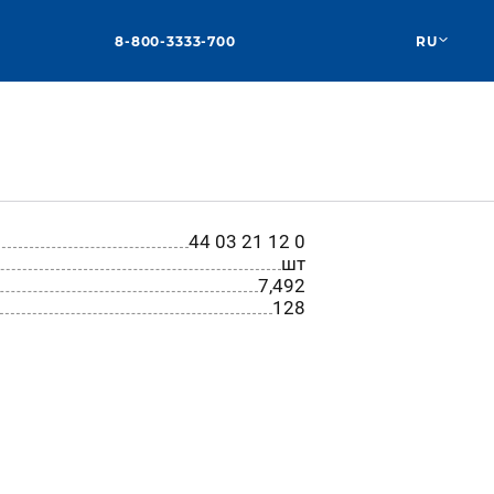
8-800-3333-700
RU
44 03 21 12 0
шт
7,492
128