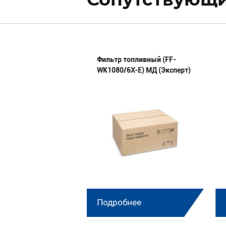
 сборе 44 03 18 03
Фильтр топливный (FF-
WK1080/6X-E) МД (Эксперт)
нее
Подробнее