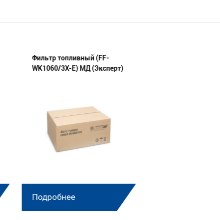
Фильтр топливный (FF-
Элемент фильтру
WK1060/3X-E) МД (Эксперт)
топливный (FF-PU
МД (Эксперт)
Подробнее
Подробнее