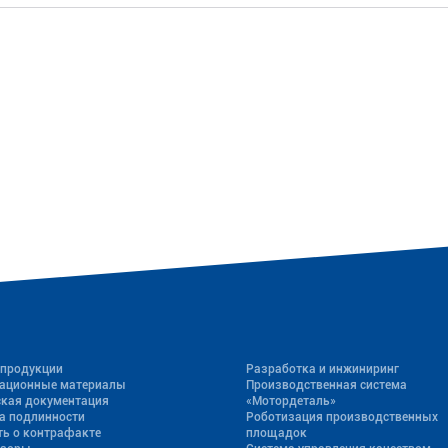
 продукции
Разработка и инжиниринг
ационные материалы
Производственная система
ская документация
«Mотордеталь»
а подлинности
Роботизация производственных
ь о контрафакте
площадок