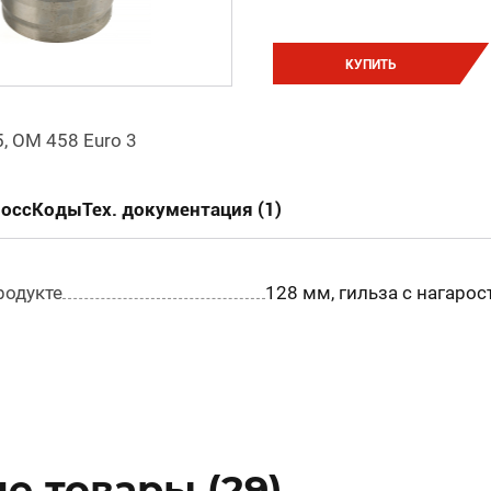
КУПИТЬ
, OM 458 Euro 3
россКоды
Тех. документация (1)
родукте
128 мм, гильза с нагаро
е товары (29)