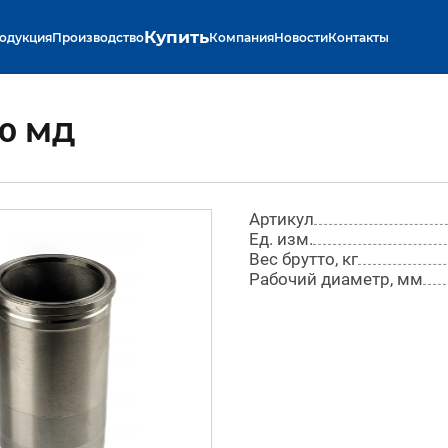
Купить
одукция
Производство
Компания
Новости
Контакты
 0 МД
Артикул
Ед. изм.
Вес брутто, кг
Рабочий диаметр, мм