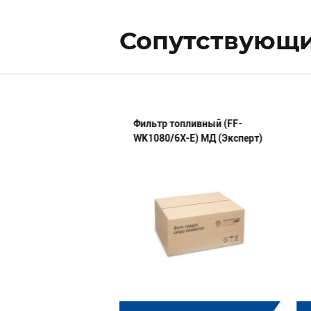
Сопутствующи
 универсальный
Фильтр топливный (FF-
90° (L=100х100мм,
WK1080/6X-E) МД (Эксперт)
ликон
0.100) МД