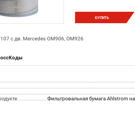
КУПИТЬ
107 с дв. Mercedes OM906, OM926
россКоды
родукте
Фильтровальная бумага Ahlstrom на