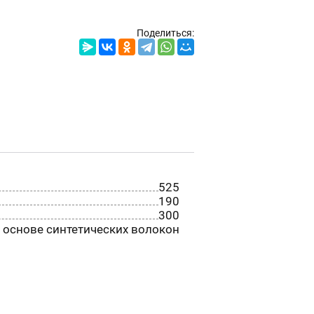
Поделиться:
525
190
300
 основе синтетических волокон