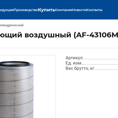
Купить
одукция
Производство
Компания
Новости
Контакты
илиндрический
ющий воздушный (AF-43106M-
Артикул
Ед. изм.
Вес брутто, кг