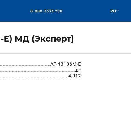
8-800-3333-700
RU
E) МД (Эксперт)
AF-43106M-E
шт
4,012