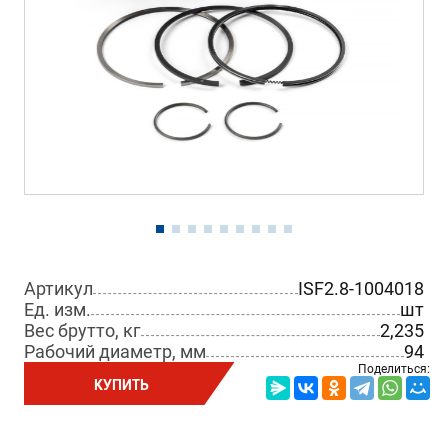
Артикул
ISF2.8-1004018
Ед. изм.
шт
Вес брутто, кг
2,235
Рабочий диаметр, мм
94
Поделиться:
КУПИТЬ