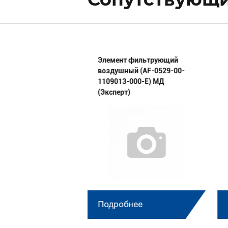
омплект
Элемент фильтрующий
4018 "A" МД
воздушный (AF-0529-00-
)
1109013-000-E) МД
(Эксперт)
нее
Подробнее