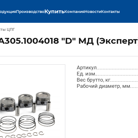
Купить
одукция
Производство
Компания
Новости
Контакты
кты ЦПГ
305.1004018 "D" МД (Эксперт
Артикул
Ед. изм.
Вес брутто, кг
Рабочий диаметр, мм