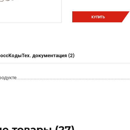
КУПИТЬ
россКоды
Тех. документация (2)
родукте
е товары (27)