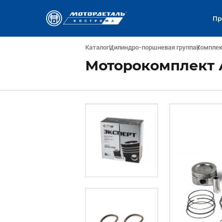
Пр
Каталог
Цилиндро-поршневая группа
Компле
Моторокомплект А