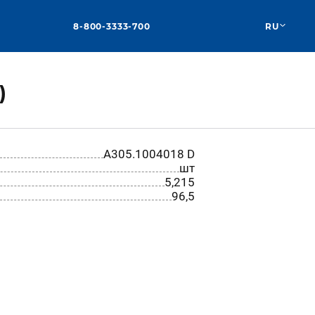
8-800-3333-700
RU
)
А305.1004018 D
шт
5,215
96,5