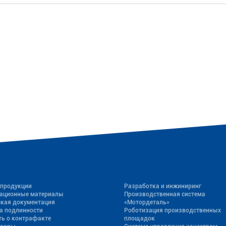
 продукции
Разработка и инжиниринг
ационные материалы
Производственная система
ская документация
«Mотордеталь»
а подлинности
Роботизация производственных
ь о контрафакте
площадок