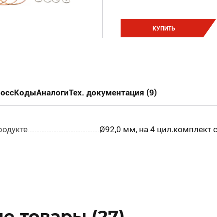
КУПИТЬ
россКоды
Аналоги
Тех. документация (9)
родукте
Ø92,0 мм, на 4 цил.комплект с
е товары (27)