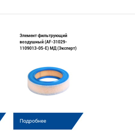
Элемент фильтрующий
Фильтр осушителя
воздушный (AF-31029-
(DF-4324102227-E
1109013-05-E) МД (Эксперт)
(Эксперт)
Подробнее
Подробнее