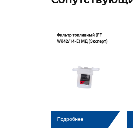
мплект п/колец
Фильтр топливный (FF-
100-АР МД
WK42/14-E) МД (Эксперт)
нее
Подробнее