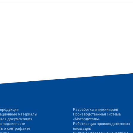
 продукции
Разработка и инжиниринг
ационные материалы
Производственная система
ская документация
«Mотордеталь»
а подлинности
Роботизация производственных
ь о контрафакте
площадок