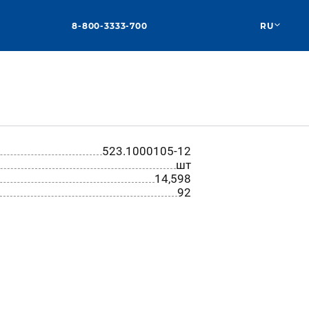
8-800-3333-700
RU
523.1000105-12
шт
14,598
92