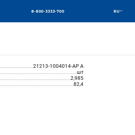
8-800-3333-700
RU
21213-1004014-АР A
шт
2,985
82,4