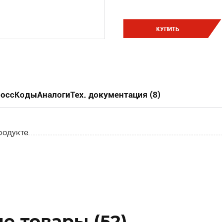
КУПИТЬ
россКоды
Аналоги
Тех. документация (8)
родукте
е товары (52)