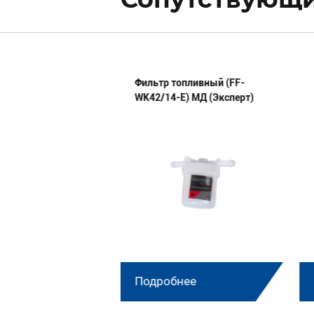
мплект п/колец
Фильтр топливный (FF-
00100 МД
WK42/14-E) МД (Эксперт)
нее
Подробнее