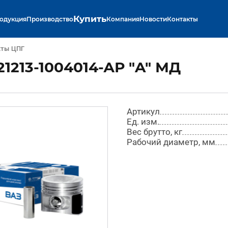
Купить
одукция
Производство
Компания
Новости
Контакты
кты ЦПГ
1213-1004014-АР "A" МД
Артикул
Ед. изм.
Вес брутто, кг
Рабочий диаметр, мм