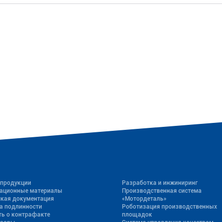
 продукции
Разработка и инжиниринг
ационные материалы
Производственная система
ская документация
«Mотордеталь»
а подлинности
Роботизация производственных
ь о контрафакте
площадок