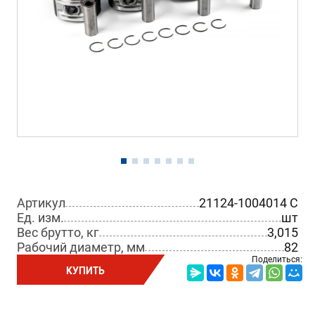
Артикул
21124-1004014 C
Ед. изм.
шт
Вес брутто, кг
3,015
Рабочий диаметр, мм
82
Поделиться:
КУПИТЬ