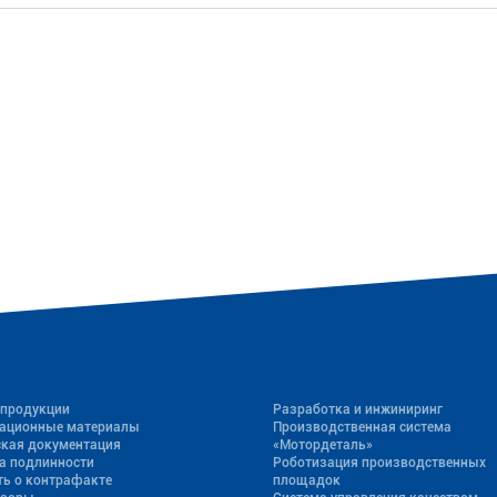
 продукции
Разработка и инжиниринг
ационные материалы
Производственная система
ская документация
«Mотордеталь»
а подлинности
Роботизация производственных
ь о контрафакте
площадок