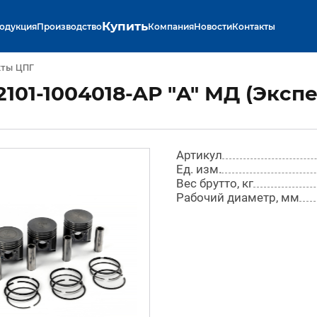
Купить
одукция
Производство
Компания
Новости
Контакты
кты ЦПГ
101-1004018-АР "A" МД (Экспе
Артикул
Ед. изм.
Вес брутто, кг
Рабочий диаметр, мм