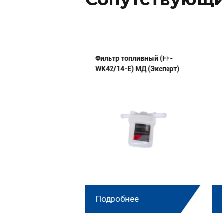
мплект п/колец
Фильтр топливный (FF-
0100 МД
WK42/14-E) МД (Эксперт)
нее
Подробнее