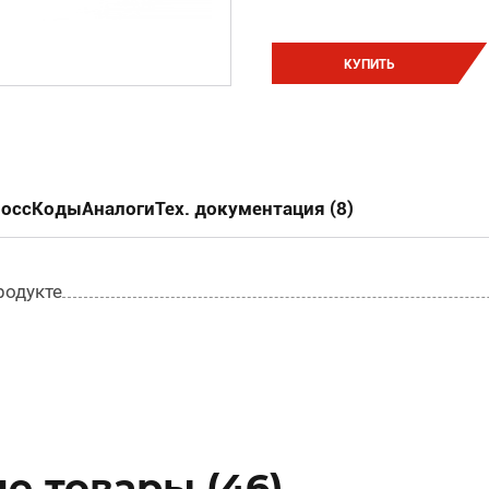
КУПИТЬ
россКоды
Аналоги
Тех. документация (8)
родукте
е товары (46)