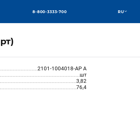
8-800-3333-700
RU
рт)
2101-1004018-АР A
шт
3,82
76,4