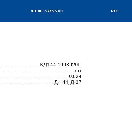
8-800-3333-700
RU
КД144-1003020П
шт
0,624
Д-144, Д-37