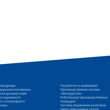
 продукции
Разработка и инжиниринг
ационные материалы
Производственная система
ская документация
«Mотордеталь»
а подлинности
Роботизация производственных
ь о контрафакте
площадок
бзоры
Система управления качеством
Центр электронных торгов