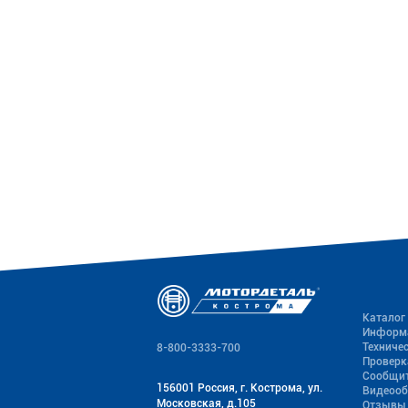
Каталог
Информ
Техниче
8-800-3333-700
Проверк
Сообщит
156001 Россия, г. Кострома, ул.
Видеоо
Московская, д.105
Отзывы