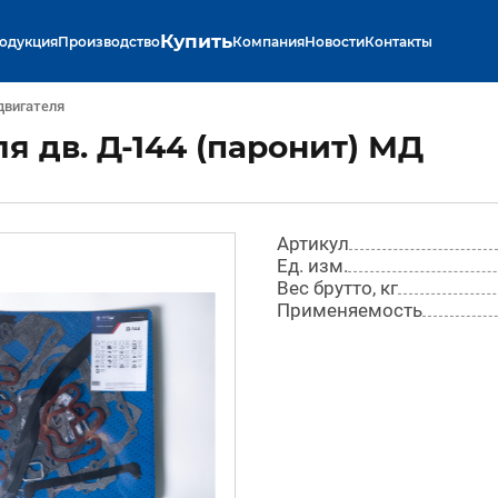
Купить
одукция
Производство
Компания
Новости
Контакты
двигателя
я дв. Д-144 (паронит) МД
Артикул
Ед. изм.
Вес брутто, кг
Применяемость