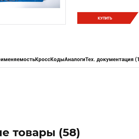
КУПИТЬ
именяемость
КроссКоды
Аналоги
Тех. документация (1
е товары (58)