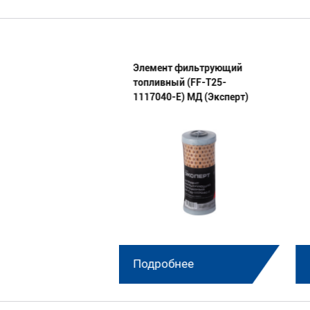
 Д144-1000105 МД
Элемент фильтрующий
топливный (FF-Т25-
1117040-E) МД (Эксперт)
нее
Подробнее