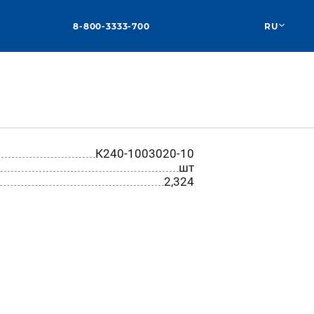
8-800-3333-700
RU
К240-1003020-10
шт
2,324