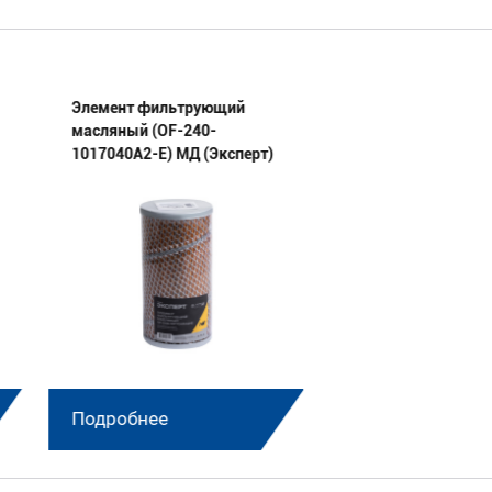
Элемент фильтрующий
Элемент фильтру
масляный (OF-240-
масляный (OF-533
1017040А2-E) МД (Эксперт)
3410190-E) МД (Эк
Подробнее
Подробнее