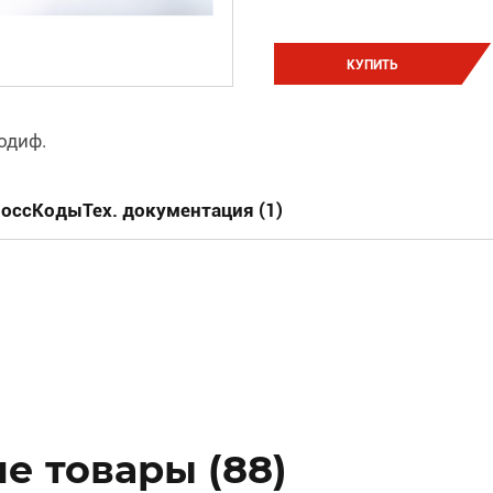
КУПИТЬ
одиф.
россКоды
Тех. документация (1)
е товары (88)