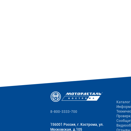
Каталог
Информ
Техниче
8-800-3333-700
Проверк
Сообщит
156001 Россия, г. Кострома, ул.
Видеоо
Московская, д.105
Отзывы