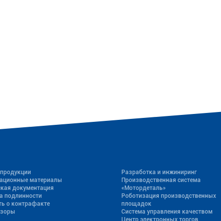
 продукции
Разработка и инжиниринг
ационные материалы
Производственная система
ская документация
«Mотордеталь»
а подлинности
Роботизация производственных
ь о контрафакте
площадок
бзоры
Система управления качеством
Центр электронных торгов