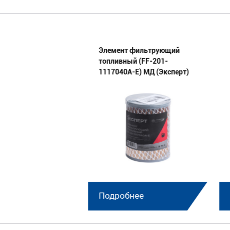
 236-1004005 МД
Элемент фильтрующий
топливный (FF-201-
1117040А-E) МД (Эксперт)
нее
Подробнее