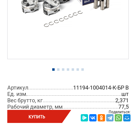
Артикул
11194-1004014-К-БР B
Ед. изм.
шт
Вес брутто, кг
2,371
Рабочий диаметр, мм
77,5
Поделиться:
КУПИТЬ