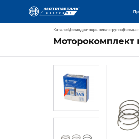
Пр
Каталог
Цилиндро-поршневая группа
Кольца 
Моторокомплект п