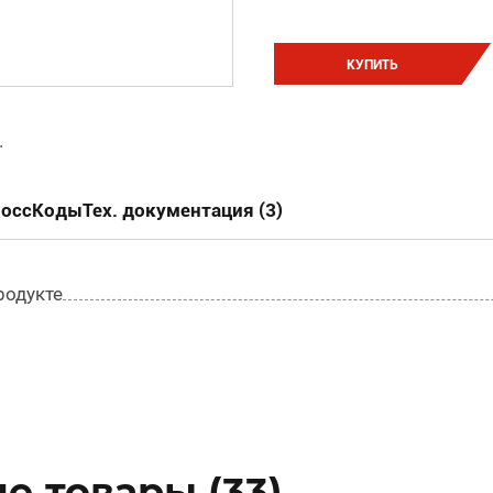
КУПИТЬ
.
россКоды
Тех. документация (3)
родукте
е товары (33)