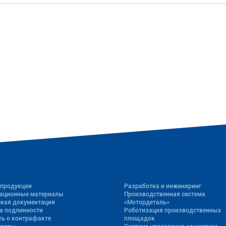
 продукции
Разработка и инжиниринг
ационные материалы
Производственная система
ская документация
«Mотордеталь»
а подлинности
Роботизация производственных
ь о контрафакте
площадок