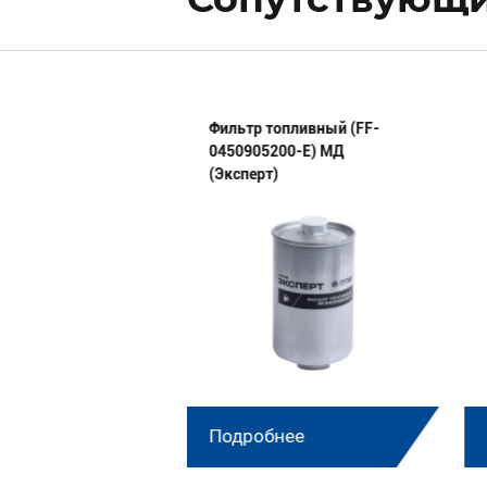
мплект п/колец
Фильтр топливный (FF-
00100 МД
0450905200-E) МД
(Эксперт)
нее
Подробнее