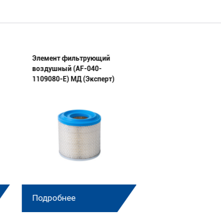
Элемент фильтрующий
Элемент фильтру
воздушный (AF-040-
воздушный (AF-31
1109080-E) МД (Эксперт)
1109013-11-E) МД 
Подробнее
Подробнее