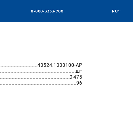
8-800-3333-700
RU
40524.1000100-АР
шт
0,475
96