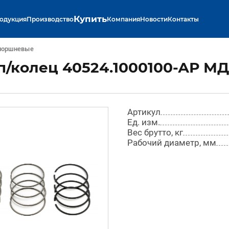
Купить
одукция
Производство
Компания
Новости
Контакты
поршневые
/колец 40524.1000100-АР МД
Артикул
Ед. изм.
Вес брутто, кг
Рабочий диаметр, мм