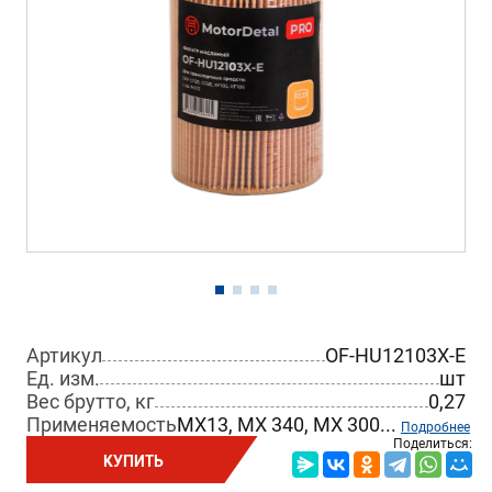
Артикул
OF-HU12103X-E
Ед. изм.
шт
Вес брутто, кг
0,27
Применяемость
MX13, MX 340, MX 300...
Подробнее
Поделиться:
КУПИТЬ