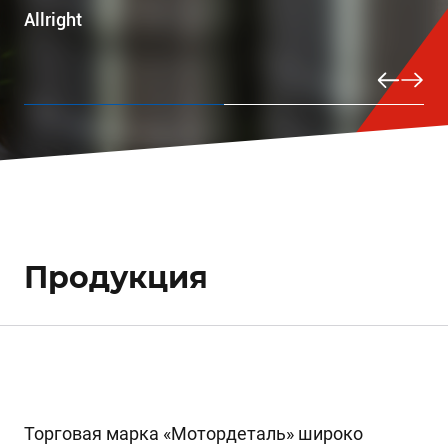
Allright
Allright
Продукция
Торговая марка «Мотордеталь» широко