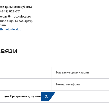
е и дальнее зарубежье
(4942) 628-751
ov_av@motordetal.ru
тное лицо: Белов Артур
ович
2b.motordetal.ru
связи
Прикрепить документ