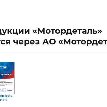
укции «Мотордеталь»
ся через АО «Моторде
смотреть
ачать