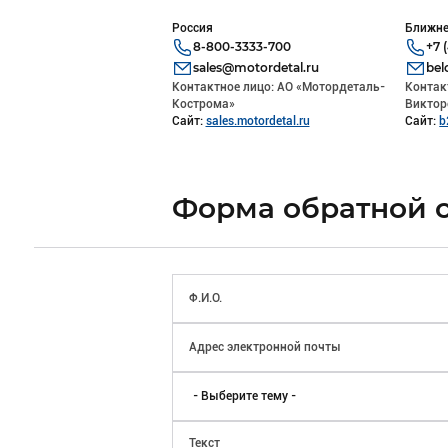
Россия
Ближне
8-800-3333-700
+7 
sales@motordetal.ru
bel
Контактное лицо: АО «Мотордеталь-
Контак
Кострома»
Виктор
Сайт:
sales.motordetal.ru
Сайт:
b
Форма обратной 