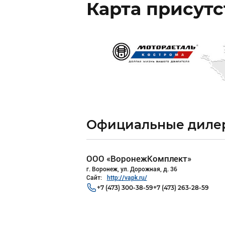
Карта присут
Официальные диле
оронежКомплект»
, ул. Дорожная, д. 36
p://vapk.ru/
3) 300-38-59
+7 (473) 263-28-59