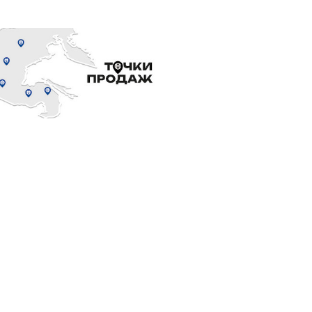
ООО «ТЕХСНАБ»
426019, Удмуртская Респ, Ижевск г, Заводская
ул, дом № 2а
+7 (3412) 615255
Посмотреть