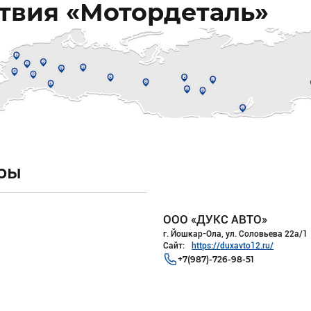
ствия «Мотордеталь»
ры
ООО «ДУКС АВТО»
г. Йошкар-Ола, ул. Соловьева 22а/1
Сайт:
https://duxavto12.ru/
+7(987)-726-98-51