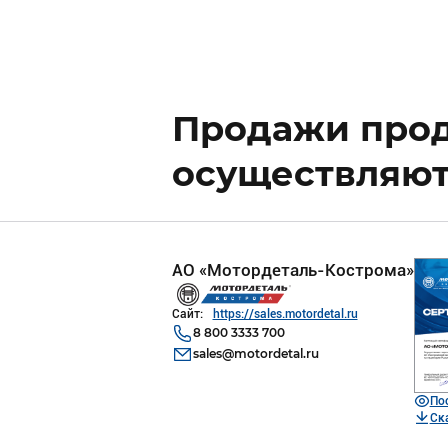
Продажи прод
осуществляют
АО «Мотордеталь-Кострома»
Сайт:
https://sales.motordetal.ru
8 800 3333 700
sales@motordetal.ru
По
Ск