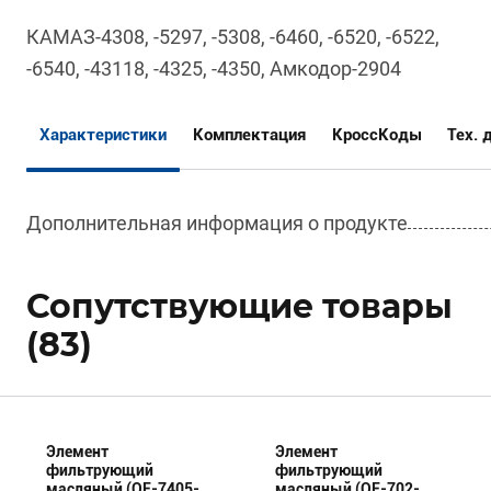
КАМАЗ-4308, -5297, -5308, -6460, -6520, -6522,
-6540, -43118, -4325, -4350, Амкодор-2904
Характеристики
Комплектация
КроссКоды
Тех. 
Дополнительная информация о продукте
Сопутствующие товары
(83)
Элемент
Элемент
фильтрующий
фильтрующий
масляный (OF-7405-
масляный (OF-702-