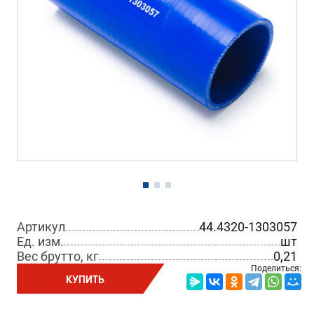
Артикул
44.4320-1303057
Ед. изм.
шт
Вес брутто, кг
0,21
Поделиться:
КУПИТЬ