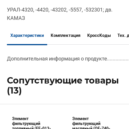
УРАЛ-4320, -4420, -43202, -5557, -532301; дв.
КАМАЗ
Характеристики
Комплектация
КроссКоды
Тех. 
Дополнительная информация о продукте
Сопутствующие товары
(13)
Элемент
Элемент
фильтрующий
фильтрующий
топливный (FF-013-
масляный (OF-740-