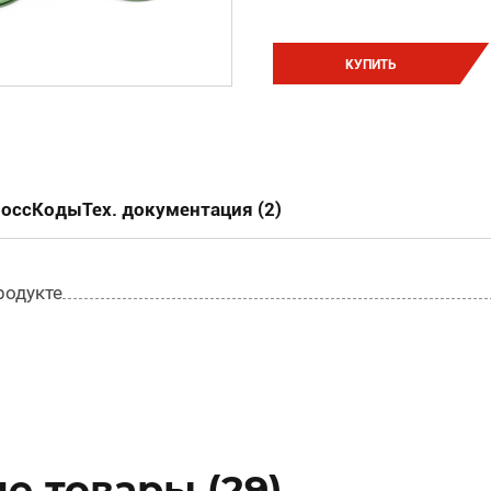
КУПИТЬ
россКоды
Тех. документация (2)
родукте
е товары (29)