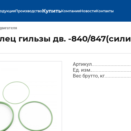
Купить
одукция
Производство
Компания
Новости
Контакты
двигателя
олец гильзы дв. -840/847(сил
Артикул
Ед. изм.
Вес брутто, кг