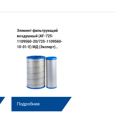
Элемент фильтрующий
Элемент фильтру
воздушный (AF-725-
воздушный (AF-Т3
1109560-20/725-1109560-
1109560-02/Т330-
10-01-E) МД (Эксперт)
01-E) МД (Эксперт
комплект
комплект
Подробнее
Подробнее