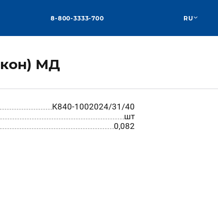
8-800-3333-700
RU
икон) МД
К840-1002024/31/40
шт
0,082