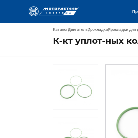
Пр
Каталог
Двигатель
Прокладки
Прокладки для 
К-кт уплот-ных к