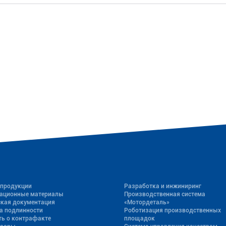
 продукции
Разработка и инжиниринг
ационные материалы
Производственная система
ская документация
«Mотордеталь»
а подлинности
Роботизация производственных
ь о контрафакте
площадок