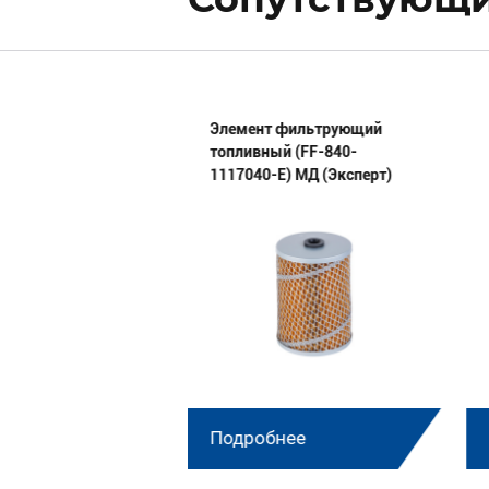
ой палец
Элемент фильтрующий
4020 МД
топливный (FF-840-
1117040-E) МД (Эксперт)
нее
Подробнее