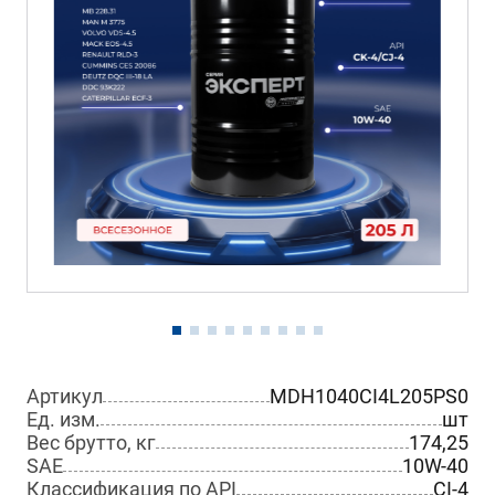
Артикул
MDH1040CI4L205PS0
Ед. изм.
шт
Вес брутто, кг
174,25
SAE
10W-40
Классификация по API
CI-4