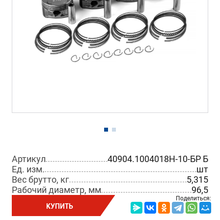
Артикул
40904.1004018Н-10-БР Б
Ед. изм.
шт
Вес брутто, кг
5,315
Рабочий диаметр, мм
96,5
Поделиться:
КУПИТЬ